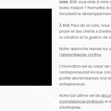
Loire
, BGE vous aide à vivre 
Notre mission ? Permettre à 
favorisant le développemen
À BGE Pays de la Loire, nou
projet et des chef.fe.s d’en
la création et la gestion de l
Notre approche repose sur 
l’apprentissage continu
.
L’innovation est au cœur de
l’entrepreneuriat évolue con
pointe des tendances, tout e
entrepreneurs.
Notre but ultime est de
sécur
connaissances pratiques
et e
d’entreprise.