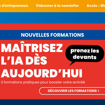
ts d’entrepreneurs
S’abonner à la newsletter
Accès « Mo
Je veux…
Nos formations et ateliers
Actualités
Loire