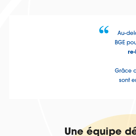
Au-del
BGE pou
re
Grâce au
sont e
Une équipe dé