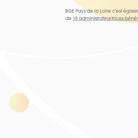
BGE Pays de la Loire c’est égal
de
15 administrateur.trices béné